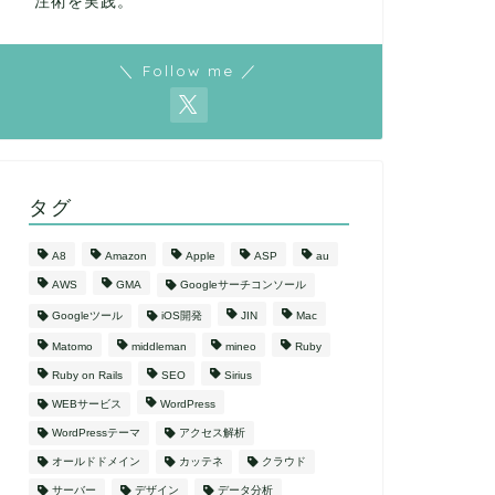
注術を実践。
＼ Follow me ／
タグ
A8
Amazon
Apple
ASP
au
AWS
GMA
Googleサーチコンソール
Googleツール
iOS開発
JIN
Mac
Matomo
middleman
mineo
Ruby
Ruby on Rails
SEO
Sirius
WEBサービス
WordPress
WordPressテーマ
アクセス解析
オールドドメイン
カッテネ
クラウド
サーバー
デザイン
データ分析