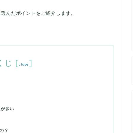
を選んだポイントをご紹介します。
くじ
[
]
close
し
理が多い
の？