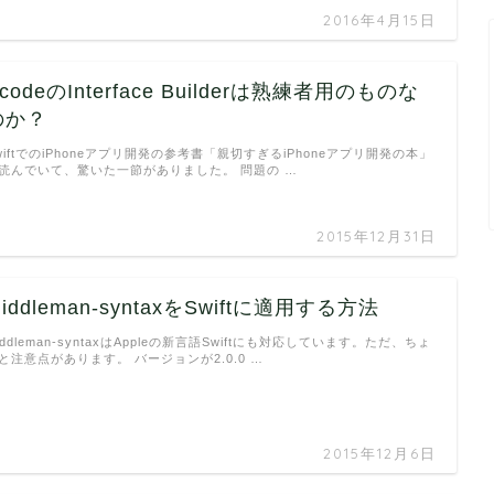
2016年4月15日
codeのInterface Builderは熟練者用のものな
のか？
wiftでのiPhoneアプリ開発の参考書「親切すぎるiPhoneアプリ開発の本」
読んでいて、驚いた一節がありました。 問題の …
2015年12月31日
iddleman-syntaxをSwiftに適用する方法
iddleman-syntaxはAppleの新言語Swiftにも対応しています。ただ、ちょ
と注意点があります。 バージョンが2.0.0 …
2015年12月6日