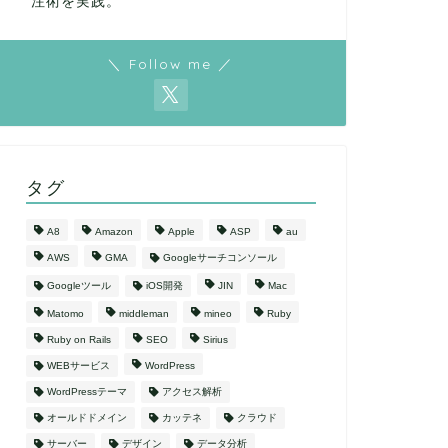
注術を実践。
＼ Follow me ／
タグ
A8
Amazon
Apple
ASP
au
AWS
GMA
Googleサーチコンソール
Googleツール
iOS開発
JIN
Mac
Matomo
middleman
mineo
Ruby
Ruby on Rails
SEO
Sirius
WEBサービス
WordPress
WordPressテーマ
アクセス解析
オールドドメイン
カッテネ
クラウド
サーバー
デザイン
データ分析