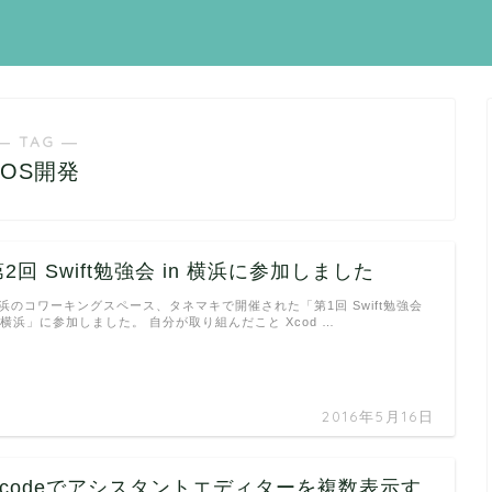
― TAG ―
iOS開発
第2回 Swift勉強会 in 横浜に参加しました
浜のコワーキングスペース、タネマキで開催された「第1回 Swift勉強会
n 横浜」に参加しました。 自分が取り組んだこと Xcod …
2016年5月16日
Xcodeでアシスタントエディターを複数表示す