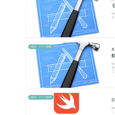
X
タ
WEB・アプリ開発
X
モ
ご
WEB・アプリ開発
S
こ