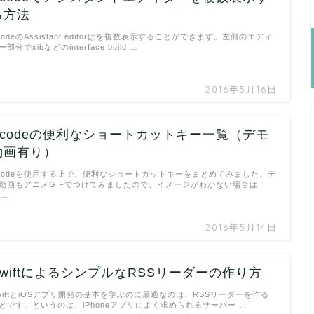
る方法
codeのAssistant editorはを複数表示することができます。左側のエディ
ー部分でxibなどのinterface build …
2016年5月16日
Xcodeの便利なショートカットキー一覧（デモ
動画有り）
codeを使用する上で、便利なショートカットキーをまとめてみました。デ
動画もアニメGIFでつけてみましたので、イメージがわかない場合は
 …
2016年5月14日
SwiftによるシンプルなRSSリーダーの作り方
wiftとiOSアプリ開発の基本を学ぶのに最適なのは、RSSリーダーを作る
とです。というのは、iPhoneアプリによく求められるサーバー …