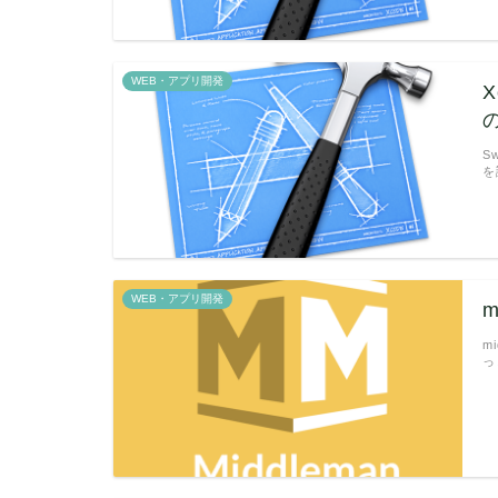
WEB・アプリ開発
X
S
を
WEB・アプリ開発
m
m
っ