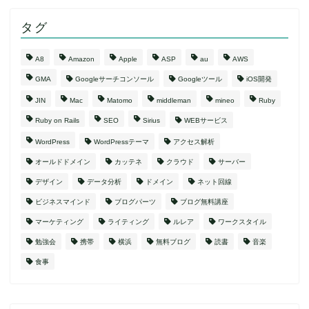
タグ
A8
Amazon
Apple
ASP
au
AWS
GMA
Googleサーチコンソール
Googleツール
iOS開発
JIN
Mac
Matomo
middleman
mineo
Ruby
Ruby on Rails
SEO
Sirius
WEBサービス
WordPress
WordPressテーマ
アクセス解析
オールドドメイン
カッテネ
クラウド
サーバー
デザイン
データ分析
ドメイン
ネット回線
ビジネスマインド
ブログパーツ
ブログ無料講座
マーケティング
ライティング
ルレア
ワークスタイル
勉強会
携帯
横浜
無料ブログ
読書
音楽
食事