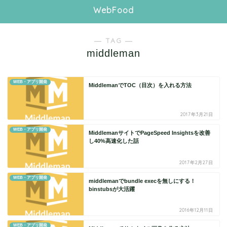
WebFood
― TAG ―
middleman
WEB・アプリ開発
MiddlemanでTOC（目次）を入れる方法
2017年3月21日
WEB・アプリ開発
MiddlemanサイトでPageSpeed Insightsを改善
し40%高速化した話
2017年2月27日
WEB・アプリ開発
middlemanでbundle execを無しにする！
binstubsが大活躍
2016年12月11日
WEB・アプリ開発