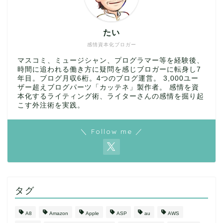
たい
感情資本化ブロガー
マスコミ、ミュージシャン、プログラマー等を経験後、
時間に追われる働き方に疑問を感じブロガーに転身し7
年目。ブログ月収6桁。4つのブログ運営。 3,000ユー
ザー超えブログパーツ「カッテネ」製作者。 感情を資
本化するライティング術、ライターさんの感情を掘り起
こす外注術を実践。
＼ Follow me ／
タグ
A8
Amazon
Apple
ASP
au
AWS