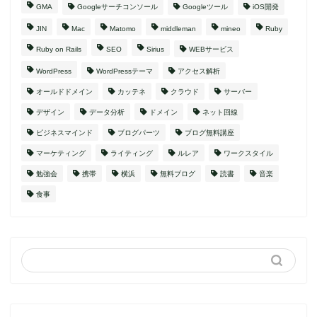
GMA
Googleサーチコンソール
Googleツール
iOS開発
JIN
Mac
Matomo
middleman
mineo
Ruby
Ruby on Rails
SEO
Sirius
WEBサービス
WordPress
WordPressテーマ
アクセス解析
オールドドメイン
カッテネ
クラウド
サーバー
デザイン
データ分析
ドメイン
ネット回線
ビジネスマインド
ブログパーツ
ブログ無料講座
マーケティング
ライティング
ルレア
ワークスタイル
勉強会
携帯
横浜
無料ブログ
読書
音楽
食事