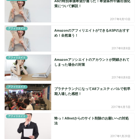
A8の特別単価希望が通った！希望条件や露出強化
策について解説！
2017年8月10日
アフィリエイト
AmazonのアフィリエイトができるASPのおすす
め！全然違う！
2017年8月8日
アフィリエイト
Amazonアソシエイトのアカウントが閉鎖されて
しまった場合の対策
2017年8月8日
アフィリエイト
プラチナランクになってA8フェスティバルで初早
期入場した感想！
2017年6月5日
アフィリエイト
怖っ！A8netからのサイト削除のお願いへの対処
法
2017年1月29日