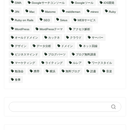
GMA
Googleサーチコンソール
Googleツール
iOS開発
JIN
Mac
Matomo
middleman
mineo
Ruby
Ruby on Rails
SEO
Sirius
WEBサービス
WordPress
WordPressテーマ
アクセス解析
オールドドメイン
カッテネ
クラウド
サーバー
デザイン
データ分析
ドメイン
ネット回線
ビジネスマインド
ブログパーツ
ブログ無料講座
マーケティング
ライティング
ルレア
ワークスタイル
勉強会
携帯
横浜
無料ブログ
読書
音楽
食事