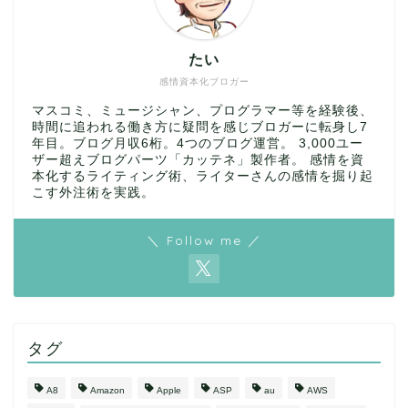
たい
感情資本化ブロガー
マスコミ、ミュージシャン、プログラマー等を経験後、
時間に追われる働き方に疑問を感じブロガーに転身し7
年目。ブログ月収6桁。4つのブログ運営。 3,000ユー
ザー超えブログパーツ「カッテネ」製作者。 感情を資
本化するライティング術、ライターさんの感情を掘り起
こす外注術を実践。
＼ Follow me ／
タグ
A8
Amazon
Apple
ASP
au
AWS