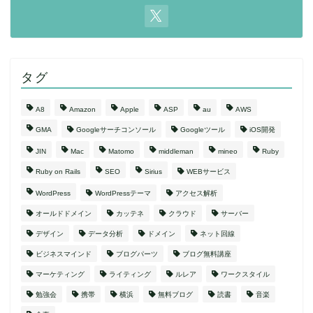
タグ
A8
Amazon
Apple
ASP
au
AWS
GMA
Googleサーチコンソール
Googleツール
iOS開発
JIN
Mac
Matomo
middleman
mineo
Ruby
Ruby on Rails
SEO
Sirius
WEBサービス
WordPress
WordPressテーマ
アクセス解析
オールドドメイン
カッテネ
クラウド
サーバー
デザイン
データ分析
ドメイン
ネット回線
ビジネスマインド
ブログパーツ
ブログ無料講座
マーケティング
ライティング
ルレア
ワークスタイル
勉強会
携帯
横浜
無料ブログ
読書
音楽