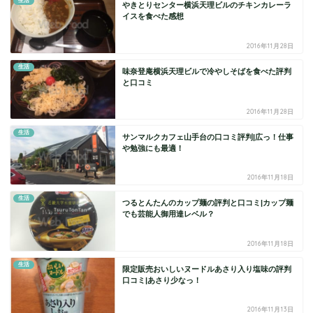
生活
やきとりセンター横浜天理ビルのチキンカレーラ
イスを食べた感想
2016年11月28日
生活
味奈登庵横浜天理ビルで冷やしそばを食べた評判
と口コミ
2016年11月28日
生活
サンマルクカフェ山手台の口コミ評判|広っ！仕事
や勉強にも最適！
2016年11月18日
生活
つるとんたんのカップ麺の評判と口コミ|カップ麺
でも芸能人御用達レベル？
2016年11月18日
生活
限定販売おいしいヌードルあさり入り塩味の評判
口コミ|あさり少なっ！
2016年11月13日