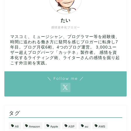
たい
感情資本化ブロガー
マスコミ、ミュージシャン、プログラマー等を経験後、
時間に追われる働き方に疑問を感じブロガーに転身し7
年目。ブログ月収6桁。4つのブログ運営。 3,000ユー
ザー超えブログパーツ「カッテネ」製作者。 感情を資
本化するライティング術、ライターさんの感情を掘り起
こす外注術を実践。
＼ Follow me ／
タグ
A8
Amazon
Apple
ASP
au
AWS