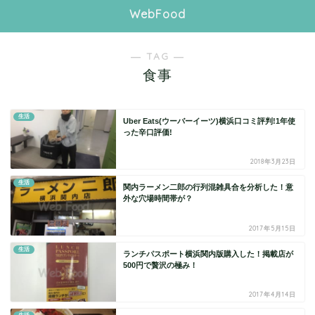
WebFood
― TAG ―
食事
生活
Uber Eats(ウーバーイーツ)横浜口コミ評判!1年使
った辛口評価!
2018年3月23日
生活
関内ラーメン二郎の行列混雑具合を分析した！意
外な穴場時間帯が？
2017年5月15日
生活
ランチパスポート横浜関内版購入した！掲載店が
500円で贅沢の極み！
2017年4月14日