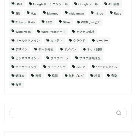
GMA
Googleサーチコンソール
Googleツール
iOS開発
JIN
Mac
Matomo
middleman
mineo
Ruby
Ruby on Rails
SEO
Sirius
WEBサービス
WordPress
WordPressテーマ
アクセス解析
オールドドメイン
カッテネ
クラウド
サーバー
デザイン
データ分析
ドメイン
ネット回線
ビジネスマインド
ブログパーツ
ブログ無料講座
マーケティング
ライティング
ルレア
ワークスタイル
勉強会
携帯
横浜
無料ブログ
読書
音楽
食事