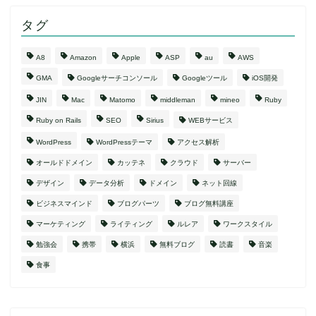
タグ
A8
Amazon
Apple
ASP
au
AWS
GMA
Googleサーチコンソール
Googleツール
iOS開発
JIN
Mac
Matomo
middleman
mineo
Ruby
Ruby on Rails
SEO
Sirius
WEBサービス
WordPress
WordPressテーマ
アクセス解析
オールドドメイン
カッテネ
クラウド
サーバー
デザイン
データ分析
ドメイン
ネット回線
ビジネスマインド
ブログパーツ
ブログ無料講座
マーケティング
ライティング
ルレア
ワークスタイル
勉強会
携帯
横浜
無料ブログ
読書
音楽
食事