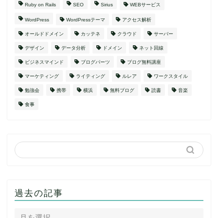
Ruby on Rails
SEO
Sirius
WEBサービス
WordPress
WordPressテーマ
アクセス解析
オールドドメイン
カッテネ
クラウド
サーバー
デザイン
データ分析
ドメイン
ネット回線
ビジネスマインド
ブログパーツ
ブログ無料講座
マーケティング
ライティング
ルレア
ワークスタイル
勉強会
携帯
横浜
無料ブログ
読書
音楽
食事
過去の記事