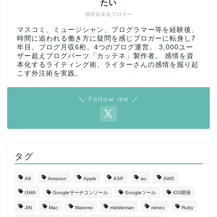
たい
感情資本化ブロガー
マスコミ、ミュージシャン、プログラマー等を経験後、
時間に追われる働き方に疑問を感じブロガーに転身し7
年目。ブログ月収6桁。4つのブログ運営。 3,000ユー
ザー超えブログパーツ「カッテネ」製作者。 感情を資
本化するライティング術、ライターさんの感情を掘り起
こす外注術を実践。
＼ Follow me ／
タグ
A8
Amazon
Apple
ASP
au
AWS
GMA
Googleサーチコンソール
Googleツール
iOS開発
JIN
Mac
Matomo
middleman
mineo
Ruby