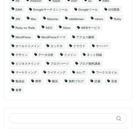
A8
Amazon
Apple
ASP
au
AWS
GMA
Googleサーチコンソール
Googleツール
iOS開発
JIN
Mac
Matomo
middleman
mineo
Ruby
Ruby on Rails
SEO
Sirius
WEBサービス
WordPress
WordPressテーマ
アクセス解析
オールドドメイン
カッテネ
クラウド
サーバー
デザイン
データ分析
ドメイン
ネット回線
ビジネスマインド
ブログパーツ
ブログ無料講座
マーケティング
ライティング
ルレア
ワークスタイル
勉強会
携帯
横浜
無料ブログ
読書
音楽
食事