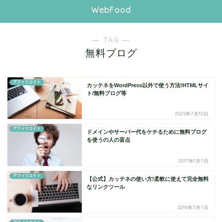
WebFood
― TAG ―
無料ブログ
アフィリエイト
カッテネをWordPress以外で使う方法!HTMLサイ
ト/無料ブログ等
2025年7月10日
アフィリエイト
ドメインやサーバー代をケチるために無料ブログ
を使うの人の盲点
2017年1月7日
アフィリエイト
【公式】カッテネの使い方!柔軟に使えて完全無料
なリンクツール
2016年7月7日