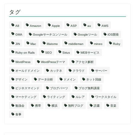
タグ
A8
Amazon
Apple
ASP
au
AWS
GMA
Googleサーチコンソール
Googleツール
iOS開発
JIN
Mac
Matomo
middleman
mineo
Ruby
Ruby on Rails
SEO
Sirius
WEBサービス
WordPress
WordPressテーマ
アクセス解析
オールドドメイン
カッテネ
クラウド
サーバー
デザイン
データ分析
ドメイン
ネット回線
ビジネスマインド
ブログパーツ
ブログ無料講座
マーケティング
ライティング
ルレア
ワークスタイル
勉強会
携帯
横浜
無料ブログ
読書
音楽
食事