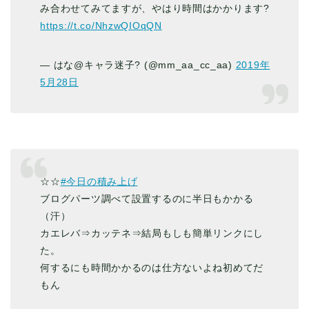
み合わせてみてますが、やはり時間はかかります?
https://t.co/NhzwQIOqQN
— はな@キャラ迷子? (@mm_aa_cc_aa)
2019年
5月28日
☆☆
#今日の積み上げ
ブログパーツ調べて設置するのに半日もかかる
（汗）
カエレバ⇒カッテネ⇒結局もしも簡単リンクにし
た。
何するにも時間かかるのは仕方ないよね初めてだ
もん