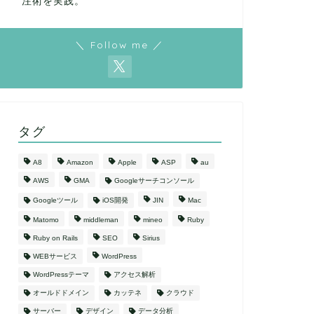
注術を実践。
＼ Follow me ／
タグ
A8
Amazon
Apple
ASP
au
AWS
GMA
Googleサーチコンソール
Googleツール
iOS開発
JIN
Mac
Matomo
middleman
mineo
Ruby
Ruby on Rails
SEO
Sirius
WEBサービス
WordPress
WordPressテーマ
アクセス解析
オールドドメイン
カッテネ
クラウド
サーバー
デザイン
データ分析