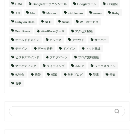
GMA
Googleサーチコンソール
Googleツール
iOS開発
JIN
Mac
Matomo
middleman
mineo
Ruby
Ruby on Rails
SEO
Sirius
WEBサービス
WordPress
WordPressテーマ
アクセス解析
オールドドメイン
カッテネ
クラウド
サーバー
デザイン
データ分析
ドメイン
ネット回線
ビジネスマインド
ブログパーツ
ブログ無料講座
マーケティング
ライティング
ルレア
ワークスタイル
勉強会
携帯
横浜
無料ブログ
読書
音楽
食事