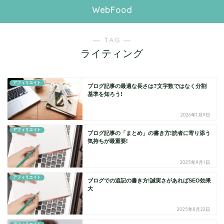
WebFood
― TAG ―
ライティング
アフィリエイト
ブログ記事の最適な長さは?文字数ではなく分割
基準を知ろう!
2026年1月9日
アフィリエイト
ブログ記事の「まとめ」の書き方!読者に寄り添う
気持ちが最重要!
2025年9月1日
アフィリエイト
ブログでの追記の書き方!誠実さがあればSEO効果
大
2025年8月22日