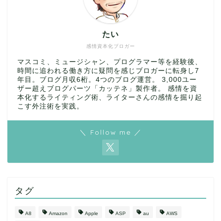
たい
感情資本化ブロガー
マスコミ、ミュージシャン、プログラマー等を経験後、
時間に追われる働き方に疑問を感じブロガーに転身し7
年目。ブログ月収6桁。4つのブログ運営。 3,000ユー
ザー超えブログパーツ「カッテネ」製作者。 感情を資
本化するライティング術、ライターさんの感情を掘り起
こす外注術を実践。
＼ Follow me ／
タグ
A8
Amazon
Apple
ASP
au
AWS