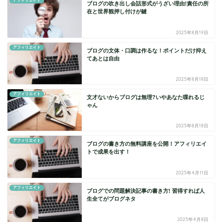
アフィリエイト
ブログの吹き出し会話形式がうざい理由!責任の所
在と世界観押し付けが鍵
2025年8月19日
アフィリエイト
ブログの文体・口調は作るな！ポイントだけ抑え
てあとは自由
2025年8月18日
アフィリエイト
文才ないからブログは無理?いやあなた喋れるじ
ゃん
2025年8月18日
アフィリエイト
ブログの書き方の無料講座を公開！アフィリエイ
トで成果を出す！
2025年4月11日
アフィリエイト
ブログでの問題解決記事の書き方! 習得すれば人
生全てがブログネタ
2025年4月8日