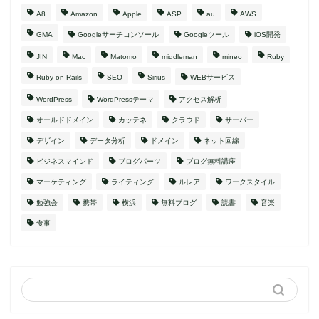
A8
Amazon
Apple
ASP
au
AWS
GMA
Googleサーチコンソール
Googleツール
iOS開発
JIN
Mac
Matomo
middleman
mineo
Ruby
Ruby on Rails
SEO
Sirius
WEBサービス
WordPress
WordPressテーマ
アクセス解析
オールドドメイン
カッテネ
クラウド
サーバー
デザイン
データ分析
ドメイン
ネット回線
ビジネスマインド
ブログパーツ
ブログ無料講座
マーケティング
ライティング
ルレア
ワークスタイル
勉強会
携帯
横浜
無料ブログ
読書
音楽
食事