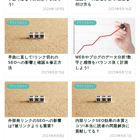
う!
付け方も
2026年1月9日
2025年8月16日
アフィリエイト
アフィリエイト
早急に直して!リンク切れの
WEBやブログのデータ分析!数
SEOへの影響と確認＆修正方
字と感情をバランス良く計測
法
しよう!
2025年8月15日
2025年8月12日
アフィリエイト
アフィリエイト
外部発リンクのSEOへの影響
内部リンクSEO効果の本質と
は?被リンクよりも重要?
コツ!本当に読者の問題解決に
貢献してる？
2025年8月8日
2025年8月7日