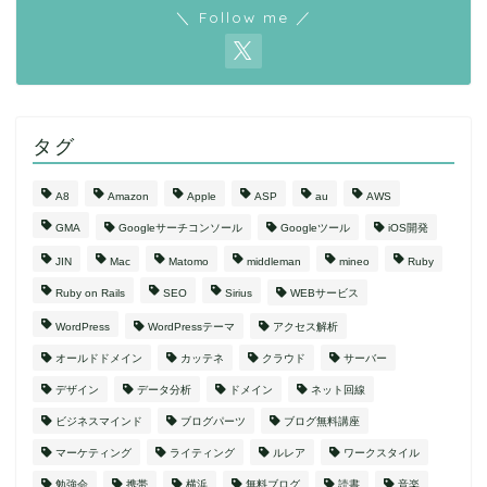
＼ Follow me ／
タグ
A8
Amazon
Apple
ASP
au
AWS
GMA
Googleサーチコンソール
Googleツール
iOS開発
JIN
Mac
Matomo
middleman
mineo
Ruby
Ruby on Rails
SEO
Sirius
WEBサービス
WordPress
WordPressテーマ
アクセス解析
オールドドメイン
カッテネ
クラウド
サーバー
デザイン
データ分析
ドメイン
ネット回線
ビジネスマインド
ブログパーツ
ブログ無料講座
マーケティング
ライティング
ルレア
ワークスタイル
勉強会
携帯
横浜
無料ブログ
読書
音楽