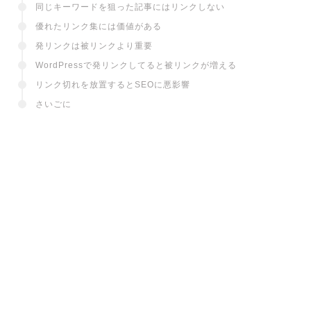
同じキーワードを狙った記事にはリンクしない
優れたリンク集には価値がある
発リンクは被リンクより重要
WordPressで発リンクしてると被リンクが増える
リンク切れを放置するとSEOに悪影響
さいごに