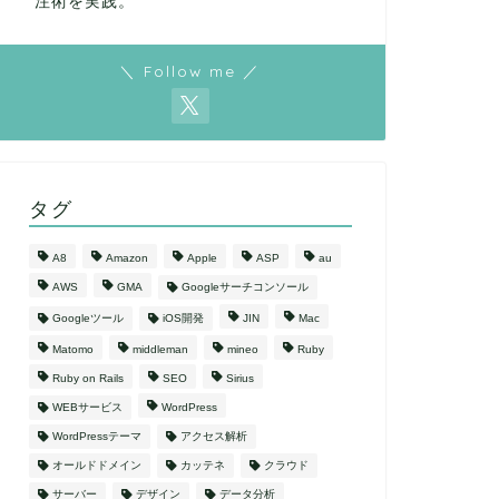
注術を実践。
＼ Follow me ／
タグ
A8
Amazon
Apple
ASP
au
AWS
GMA
Googleサーチコンソール
Googleツール
iOS開発
JIN
Mac
Matomo
middleman
mineo
Ruby
Ruby on Rails
SEO
Sirius
WEBサービス
WordPress
WordPressテーマ
アクセス解析
オールドドメイン
カッテネ
クラウド
サーバー
デザイン
データ分析