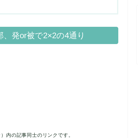
、発or被で2×2の4通り
ン）内の記事同士のリンクです。