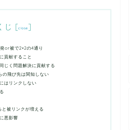
くじ
[
]
close
or被で2×2の4通り
決に貢献すること
同じく問題解決に貢献する
からの飛び先は関知しない
にはリンクしない
る
てると被リンクが増える
Oに悪影響