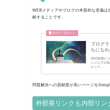
WEBメディアやブログの本質的な意義は
献することです。
ブログラ
ちになれ
SEO対策に
ンジニアの
レンド...
問題解決への貢献度が高いページをGoog
外部発リンクも内部リン