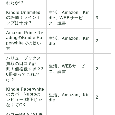
れたか!?
Kindle Unlimited
生活、Amazon、Kin
の評価！ラインナ
dle、WEBサービ
3
ップは十分？
ス、読書
Amazon Prime Re
adingのKindle Pa
生活、Amazon、Kin
2
perwhiteでの使い
dle
方
バリューブックス
買取の口コミ評
生活、WEBサービ
判！価格低すぎ？3
2
ス、読書
0冊売ってこれだ
け？
Kindle Paperwhite
のカバーNuproの
生活、Amazon、Kin
2
レビュー|純正じゃ
dle
なくてOK
ヤフーBB ADSL乗