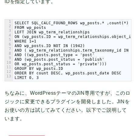
IDを指定しています。
1
SELECT SQL_CALC_FOUND_ROWS wp_posts.* ,count(*) as
2
FROM wp_posts
3
LEFT JOIN wp_term_relationships
4
ON (wp_posts.ID = wp_term_relationships.object_id)
5
WHERE 1=1
6
AND wp_posts.ID NOT IN (1942)
7
AND ( wp_term_relationships.term_taxonomy_id IN (4
8
AND ((wp_posts.post_type = 'post'
9
AND (wp_posts.post_status = 'publish'
10
OR wp_posts.post_status = 'private')))
11
GROUP BY wp_posts.ID
12
ORDER BY count DESC, wp_posts.post_date DESC
13
LIMIT 0, 3
ちなみに、WordPressテーマのJIN専用ですが、このロ
ジックに変更できるプラグインを開発しました。JINを
お使いの方は試してみてください。以下でご説明して
います。