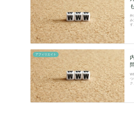
外
み
す
アフィリエイト
W
つ
ク