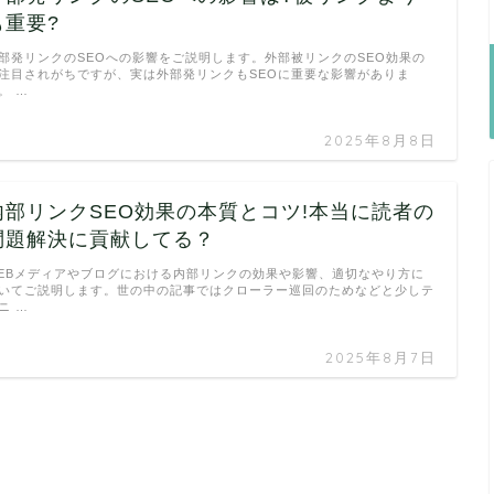
も重要?
部発リンクのSEOへの影響をご説明します。外部被リンクのSEO効果の
注目されがちですが、実は外部発リンクもSEOに重要な影響がありま
。 …
2025年8月8日
内部リンクSEO効果の本質とコツ!本当に読者の
問題解決に貢献してる？
EBメディアやブログにおける内部リンクの効果や影響、適切なやり方に
いてご説明します。世の中の記事ではクローラー巡回のためなどと少しテ
ニ …
2025年8月7日