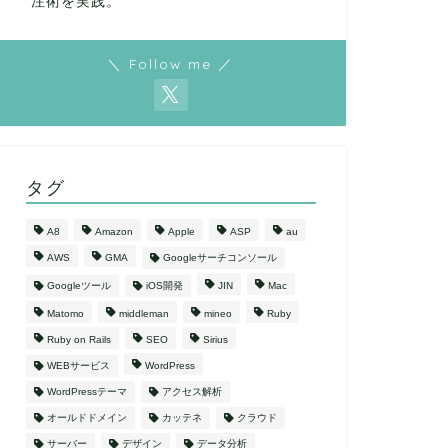
注術を実践。
＼ Follow me ／
タグ
A8
Amazon
Apple
ASP
au
AWS
GMA
Googleサーチコンソール
Googleツール
iOS開発
JIN
Mac
Matomo
middleman
mineo
Ruby
Ruby on Rails
SEO
Sirius
WEBサービス
WordPress
WordPressテーマ
アクセス解析
オールドドメイン
カッテネ
クラウド
サーバー
デザイン
データ分析