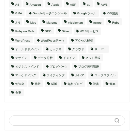
A8
Amazon
Apple
ASP
au
AWS
GMA
Googleサーチコンソール
Googleツール
iOS開発
JIN
Mac
Matomo
middleman
mineo
Ruby
Ruby on Rails
SEO
Sirius
WEBサービス
WordPress
WordPressテーマ
アクセス解析
オールドドメイン
カッテネ
クラウド
サーバー
デザイン
データ分析
ドメイン
ネット回線
ビジネスマインド
ブログパーツ
ブログ無料講座
マーケティング
ライティング
ルレア
ワークスタイル
勉強会
携帯
横浜
無料ブログ
読書
音楽
食事