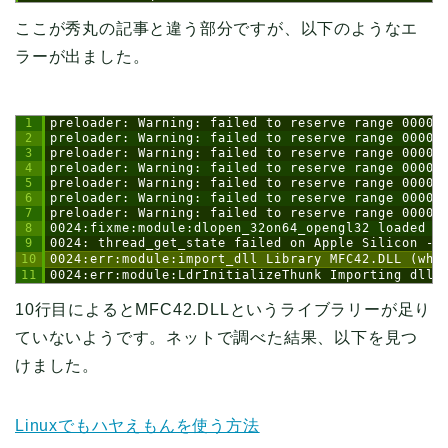
ここが秀丸の記事と違う部分ですが、以下のようなエ
ラーが出ました。
1
preloader: Warning: failed to reserve range 00000
2
preloader: Warning: failed to reserve range 00000
3
preloader: Warning: failed to reserve range 00000
4
preloader: Warning: failed to reserve range 00000
5
preloader: Warning: failed to reserve range 00000
6
preloader: Warning: failed to reserve range 00000
7
preloader: Warning: failed to reserve range 00000
8
0024:fixme:module:dlopen_32on64_opengl32 loaded "
9
0024: thread_get_state failed on Apple Silicon - 
10
0024:err:module:import_dll Library MFC42.DLL (whi
11
0024:err:module:LdrInitializeThunk Importing dlls
10行目によるとMFC42.DLLというライブラリーが足り
ていないようです。ネットで調べた結果、以下を見つ
けました。
Linuxでもハヤえもんを使う方法