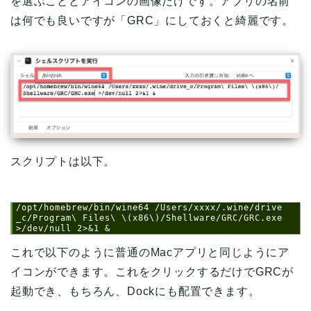
を選ぶこととアイコンの画像だけです。アプリの名前
は何でも良いですが「GRC」にしておくと綺麗です。
スクリプトは以下。
1
/opt/homebrew/bin/wine64 /Users/xxxx/.wine/drive
_c/Program\ Files\ \(x86\)/Shellware/GRC/GRC.exe 
>/dev/null 2>&1 &
これで以下のように普通のMacアプリと同じようにア
イコンができます。これをクリックするだけでGRCが
起動でき、もちろん、Dockにも配置できます。