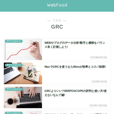
WebFood
― TAG ―
GRC
アフィリエイト
WEBやブログのデータ分析!数字と感情をバラン
ス良く計測しよう!
2025年8月12日
アフィリエイト
MacでGRCを使うならWineが効率とコスパ抜群!
2023年1月4日
アフィリエイト
GRCよりいい?SERPOSCOPEの評判と使い方!使
えないなんて嘘!
2021年12月23日
アフィリエイト