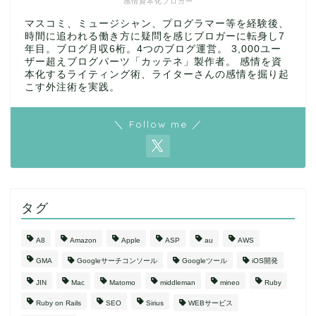
感情資本化ブロガー
マスコミ、ミュージシャン、プログラマー等を経験後、
時間に追われる働き方に疑問を感じブロガーに転身し7
年目。ブログ月収6桁。4つのブログ運営。 3,000ユー
ザー超えブログパーツ「カッテネ」製作者。 感情を資
本化するライティング術、ライターさんの感情を掘り起
こす外注術を実践。
＼ Follow me ／
タグ
A8
Amazon
Apple
ASP
au
AWS
GMA
Googleサーチコンソール
Googleツール
iOS開発
JIN
Mac
Matomo
middleman
mineo
Ruby
Ruby on Rails
SEO
Sirius
WEBサービス