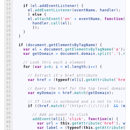
12
13
if
(
el
.
addEventListener
)
{
14
el
.
addEventListener
(
eventName
,
handler
)
;
15
}
else
{
16
el
.
attachEvent
(
'on'
+
eventName
,
function
(
)
{
17
handler
.
call
(
el
)
;
18
}
)
;
19
}
20
}
21
22
if
(
document
.
getElementsByTagName
)
{
23
var
el
=
document
.
getElementsByTagName
(
'a'
)
;
24
var
getDomain
=
document
.
domain
.
split
(
'.'
)
.
rev
25
26
// Look thru each a element
27
for
(
var
i
=
0
;
i
<
el
.
length
;
i
++
)
{
28
29
// Extract it's href attribute
30
var
href
=
(
typeof
(
el
[
i
]
.
getAttribute
(
'href'
31
32
// Query the href for the top level domain (
33
var
myDomain
=
href
.
match
(
getDomain
)
;
34
35
// If link is outbound and is not to this do
36
if
(
(
href
.
match
(
/^(https?:|\/\/)/i
)
&&
!
myD
37
38
// Add an event to click
39
addEvent
(
el
[
i
]
,
'click'
,
function
(
e
)
{
40
var
url
=
this
.
getAttribute
(
'href'
)
,
win
41
var
label
=
(
typeof
(
this
.
getAttribute
(
'n