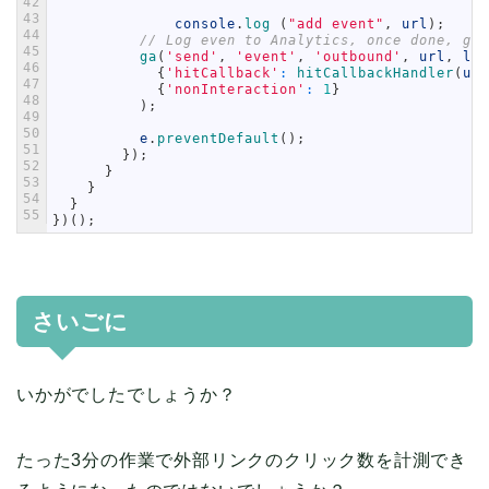
42
43
console
.
log
(
"add event"
,
url
)
;
44
// Log even to Analytics, once done, go 
45
ga
(
'send'
,
'event'
,
'outbound'
,
url
,
lab
46
{
'hitCallback'
:
hitCallbackHandler
(
url
47
{
'nonInteraction'
:
1
}
48
)
;
49
50
e
.
preventDefault
(
)
;
51
}
)
;
52
}
53
}
54
}
55
}
)
(
)
;
さいごに
いかがでしたでしょうか？
たった3分の作業で外部リンクのクリック数を計測でき