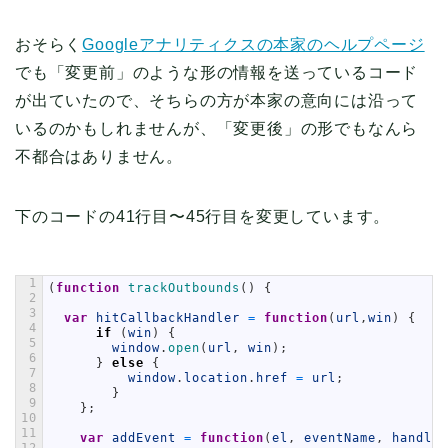
おそらく
Googleアナリティクスの本家のヘルプページ
でも「変更前」のような形の情報を送っているコード
が出ていたので、そちらの方が本家の意向には沿って
いるのかもしれませんが、「変更後」の形でもなんら
不都合はありません。
下のコードの41行目〜45行目を変更しています。
1
(
function
trackOutbounds
(
)
{
2
3
var
hitCallbackHandler
=
function
(
url
,
win
)
{
4
if
(
win
)
{
5
window
.
open
(
url
,
win
)
;
6
}
else
{
7
window
.
location
.
href
=
url
;
8
}
9
}
;
10
11
var
addEvent
=
function
(
el
,
eventName
,
handler