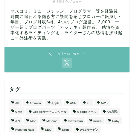
感情資本化ブロガー
マスコミ、ミュージシャン、プログラマー等を経験後、
時間に追われる働き方に疑問を感じブロガーに転身し7
年目。ブログ月収6桁。4つのブログ運営。 3,000ユー
ザー超えブログパーツ「カッテネ」製作者。 感情を資
本化するライティング術、ライターさんの感情を掘り起
こす外注術を実践。
＼ Follow me ／
タグ
A8
Amazon
Apple
ASP
au
AWS
GMA
Googleサーチコンソール
Googleツール
iOS開発
JIN
Mac
Matomo
middleman
mineo
Ruby
Ruby on Rails
SEO
Sirius
WEBサービス