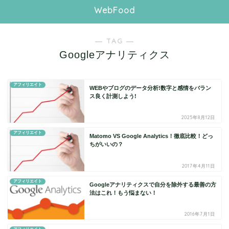
WebFood
― TAG ―
Googleアナリティクス
アフィリエイト
WEBやブログのデータ分析!数字と感情をバラン
ス良く計測しよう!
2025年8月12日
アフィリエイト
Matomo VS Google Analytics！徹底比較！どっ
ちがいいの？
2017年4月11日
アフィリエイト
Googleアナリティクスで自分を除外する最善の方
法はこれ！もう悩まない！
2016年7月1日