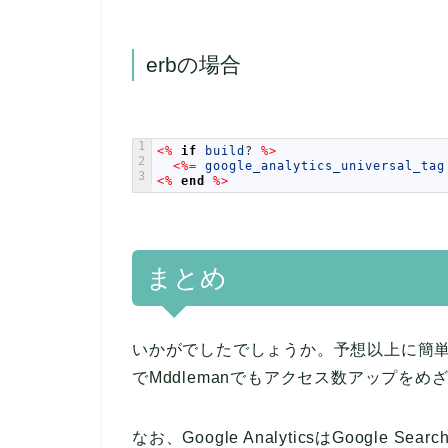
erbの場合
1
<%
if
build
?
%>
2
<%=
google_analytics_universal_tag
3
<%
end
%>
まとめ
いかがでしたでしょうか。予想以上に簡単だった
でMddlemanでもアクセス数アップをめ
なお、Google AnalyticsはGoogle 