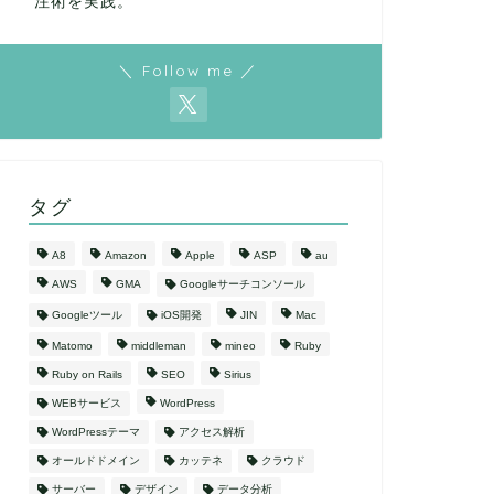
注術を実践。
＼ Follow me ／
タグ
A8
Amazon
Apple
ASP
au
AWS
GMA
Googleサーチコンソール
Googleツール
iOS開発
JIN
Mac
Matomo
middleman
mineo
Ruby
Ruby on Rails
SEO
Sirius
WEBサービス
WordPress
WordPressテーマ
アクセス解析
オールドドメイン
カッテネ
クラウド
サーバー
デザイン
データ分析