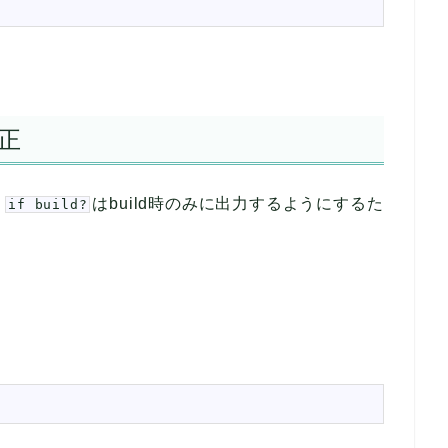
正
。
はbuild時のみに出力するようにするた
if build?