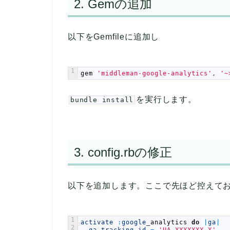
2. Gemの追加
以下をGemfileに追加し
1
gem
'middleman-google-analytics'
,
'~
を実行します。
bundle install
3. config.rbの修正
以下を追加します。ここで先ほど控えてお
1
activate
:
google
_
analytics
do
|
ga
|
2
ga
.
tracking_id
=
'UA-XXXXXXX-X'