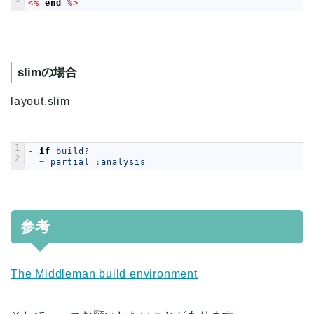
<%
end
%>
slimの場合
layout.slim
1
-
if
build
?
2
=
partial
:
analysis
参考
The Middleman build environment