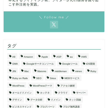
本化するライティング術、ライターさんの感情を掘り起
こす外注術を実践。
＼ Follow me ／
タグ
A8
Amazon
Apple
ASP
au
AWS
GMA
Googleサーチコンソール
Googleツール
iOS開発
JIN
Mac
Matomo
middleman
mineo
Ruby
Ruby on Rails
SEO
Sirius
WEBサービス
WordPress
WordPressテーマ
アクセス解析
オールドドメイン
カッテネ
クラウド
サーバー
デザイン
データ分析
ドメイン
ネット回線
ビジネスマインド
ブログパーツ
ブログ無料講座