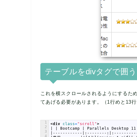
テーブルをdivタグで囲う
これを横スクロールされるようにするためには
てあげる必要があります。（1行めと13行
1
<div 
class
=
"scroll"
>
2
| | Bootcamp | Parallels Desktop 11
3
|------------|:--------:|:---------
4