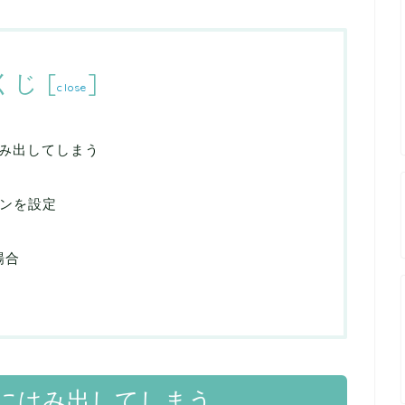
くじ
[
]
close
み出してしまう
ションを設定
場合
にはみ出してしまう