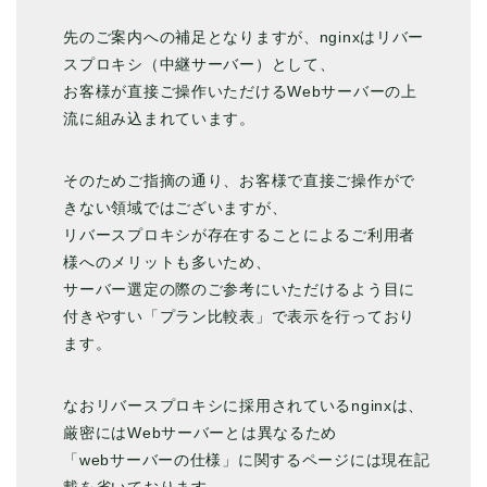
先のご案内への補足となりますが、
nginx
はリバー
スプロキシ（中継サーバー）として、
お客様が直接ご操作いただけるWebサーバーの上
流に組み込まれ
ています。
そのためご指摘の通り、
お客様で直接ご操作がで
きない領域ではございますが、
リバースプロキシが存在することによるご利用者
様へのメリットも
多いため、
サーバー選定の際のご参考にいただけるよう目に
付きやすい「
プラン比較表」で表示を行っており
ます。
なおリバースプロキシに採用されている
nginx
は、
厳密にはWebサーバーとは異なるため
「webサーバーの仕様」
に関するページには現在記