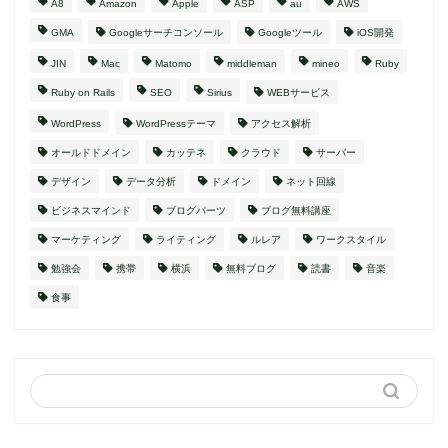
A8
Amazon
Apple
ASP
au
AWS
GMA
Googleサーチコンソール
Googleツール
iOS開発
JIN
Mac
Matomo
middleman
mineo
Ruby
Ruby on Rails
SEO
Sirius
WEBサービス
WordPress
WordPressテーマ
アクセス解析
オールドドメイン
カッテネ
クラウド
サーバー
デザイン
データ分析
ドメイン
ネット回線
ビジネスマインド
ブログパーツ
ブログ無料講座
マーケティング
ライティング
ルレア
ワークスタイル
勉強会
携帯
横浜
無料ブログ
読書
音楽
食事