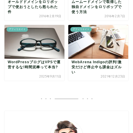
オールドドメインをロリポッ
ムームードメインで取得した
プで使おうとしたら怒られた
独自ドメインをロリポップで
件
使う方法
2016年2月19日
2016年2月7日
アフィリエイト
アフィリエイト
WordPressブログはVPSで運
WebArena Indigoの評判!激
営するな!時間泥棒って本当?
安だけど停止中も課金はズル
い
2025年9月11日
2021年12月23日