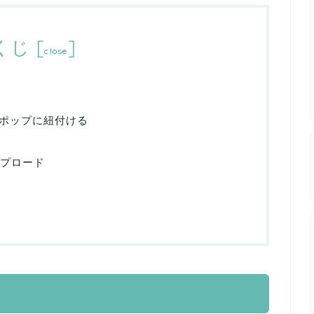
くじ
[
]
close
ポップに紐付ける
ップロード