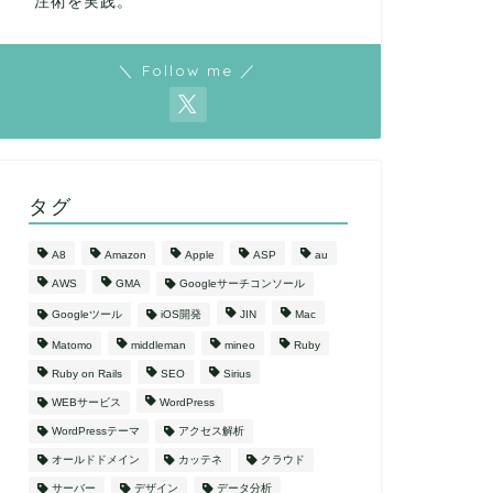
注術を実践。
＼ Follow me ／
タグ
A8
Amazon
Apple
ASP
au
AWS
GMA
Googleサーチコンソール
Googleツール
iOS開発
JIN
Mac
Matomo
middleman
mineo
Ruby
Ruby on Rails
SEO
Sirius
WEBサービス
WordPress
WordPressテーマ
アクセス解析
オールドドメイン
カッテネ
クラウド
サーバー
デザイン
データ分析