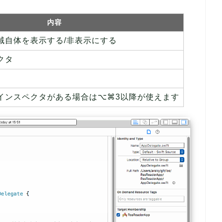
内容
域自体を表示する/非表示にする
クタ
インスペクタがある場合は⌥⌘3以降が使えます