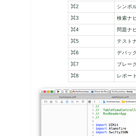
⌘2
シンボ
⌘3
検索ナ
⌘4
問題ナ
⌘5
テスト
⌘6
デバッ
⌘7
ブレー
⌘8
レポー