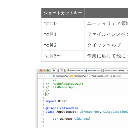
ショートカットキー
ユーティリティ領
⌥⌘0
ファイルインスペ
⌥⌘1
クイックヘルプ
⌥⌘2
⌥⌘3〜
作業に応じて他に