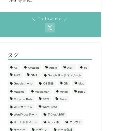
注術を実践。
＼ Follow me ／
タグ
A8
Amazon
Apple
ASP
au
AWS
GMA
Googleサーチコンソール
Googleツール
iOS開発
JIN
Mac
Matomo
middleman
mineo
Ruby
Ruby on Rails
SEO
Sirius
WEBサービス
WordPress
WordPressテーマ
アクセス解析
オールドドメイン
カッテネ
クラウド
サーバー
デザイン
データ分析