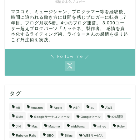
感情資本化ブロガー
マスコミ、ミュージシャン、プログラマー等を経験後、
時間に追われる働き方に疑問を感じブロガーに転身し7
年目。ブログ月収6桁。4つのブログ運営。 3,000ユー
ザー超えブログパーツ「カッテネ」製作者。 感情を資
本化するライティング術、ライターさんの感情を掘り起
こす外注術を実践。
＼ Follow me ／
タグ
A8
Amazon
Apple
ASP
au
AWS
GMA
Googleサーチコンソール
Googleツール
iOS開発
JIN
Mac
Matomo
middleman
mineo
Ruby
Ruby on Rails
SEO
Sirius
WEBサービス