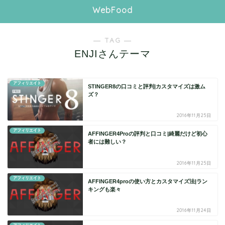
WebFood
― TAG ―
ENJIさんテーマ
アフィリエイト
STINGER8の口コミと評判|カスタマイズは激ム
ズ？
2016年11月25日
アフィリエイト
AFFINGER4Proの評判と口コミ|綺麗だけど初心
者には難しい？
2016年11月25日
アフィリエイト
AFFINGER4proの使い方とカスタマイズ法|ラン
キングも楽々
2016年11月24日