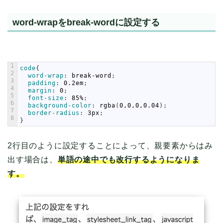
word-wrapをbreak-wordに設定する
1
code
{
2
word-wrap
:
break-word
;
3
padding
:
0.2em
;
4
margin
:
0
;
5
font-size
:
85%
;
6
background-color
:
rgba
(
0,0,0,0.04
)
;
7
border-radius
:
3px
;
8
}
2行目のように設定することによって、親要素からはみ
出す場合は、
単語の途中でも改行するようになりま
す。