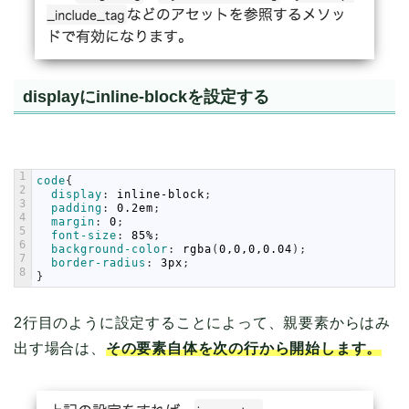
displayにinline-blockを設定する
1
code
{
2
display
:
inline-block
;
3
padding
:
0.2em
;
4
margin
:
0
;
5
font-size
:
85%
;
6
background-color
:
rgba
(
0,0,0,0.04
)
;
7
border-radius
:
3px
;
8
}
2行目のように設定することによって、親要素からはみ
出す場合は、
その要素自体を次の行から開始します。