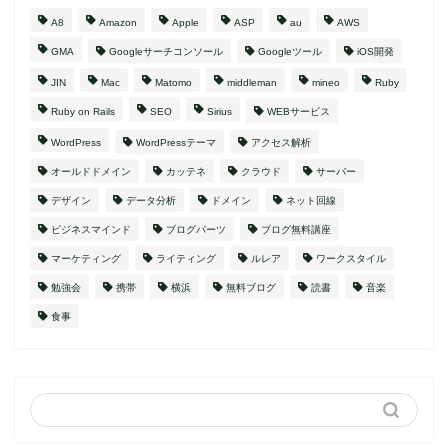
A8
Amazon
Apple
ASP
au
AWS
GMA
Googleサーチコンソール
Googleツール
iOS開発
JIN
Mac
Matomo
middleman
mineo
Ruby
Ruby on Rails
SEO
Sirius
WEBサービス
WordPress
WordPressテーマ
アクセス解析
オールドドメイン
カッテネ
クラウド
サーバー
デザイン
データ分析
ドメイン
ネット回線
ビジネスマインド
ブログパーツ
ブログ無料講座
マーケティング
ライティング
ルレア
ワークスタイル
勉強会
携帯
横浜
無料ブログ
読書
音楽
食事