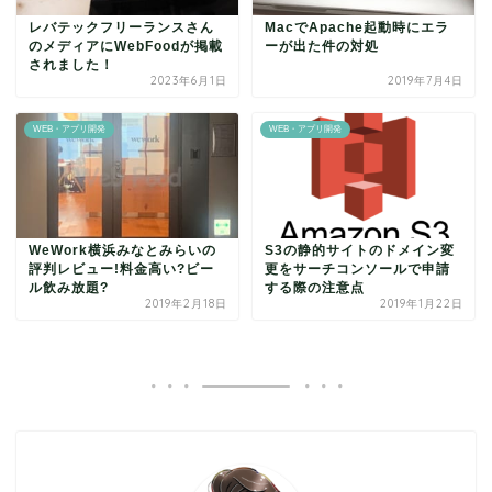
レバテックフリーランスさん
MacでApache起動時にエラ
のメディアにWebFoodが掲載
ーが出た件の対処
されました！
2023年6月1日
2019年7月4日
WEB・アプリ開発
WEB・アプリ開発
WeWork横浜みなとみらいの
S3の静的サイトのドメイン変
評判レビュー!料金高い?ビー
更をサーチコンソールで申請
ル飲み放題?
する際の注意点
2019年2月18日
2019年1月22日