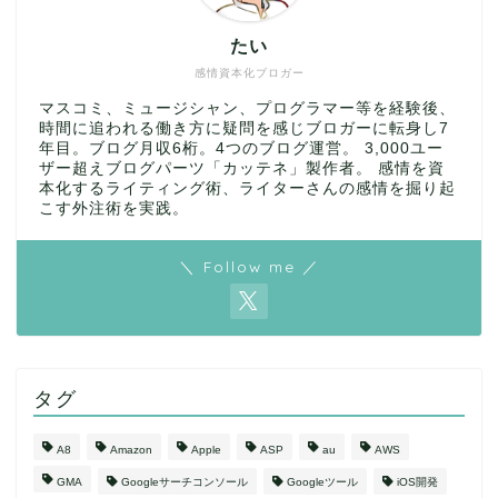
たい
感情資本化ブロガー
マスコミ、ミュージシャン、プログラマー等を経験後、
時間に追われる働き方に疑問を感じブロガーに転身し7
年目。ブログ月収6桁。4つのブログ運営。 3,000ユー
ザー超えブログパーツ「カッテネ」製作者。 感情を資
本化するライティング術、ライターさんの感情を掘り起
こす外注術を実践。
＼ Follow me ／
タグ
A8
Amazon
Apple
ASP
au
AWS
GMA
Googleサーチコンソール
Googleツール
iOS開発