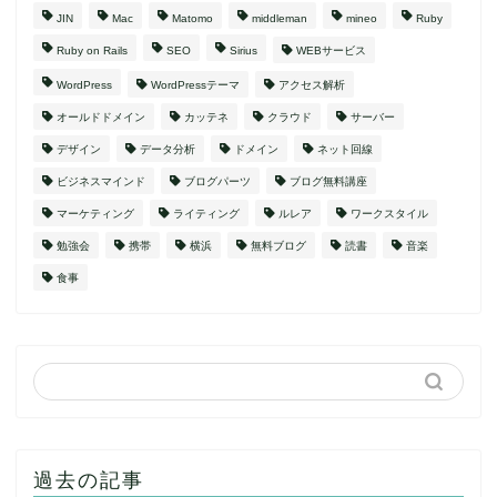
JIN
Mac
Matomo
middleman
mineo
Ruby
Ruby on Rails
SEO
Sirius
WEBサービス
WordPress
WordPressテーマ
アクセス解析
オールドドメイン
カッテネ
クラウド
サーバー
デザイン
データ分析
ドメイン
ネット回線
ビジネスマインド
ブログパーツ
ブログ無料講座
マーケティング
ライティング
ルレア
ワークスタイル
勉強会
携帯
横浜
無料ブログ
読書
音楽
食事
過去の記事