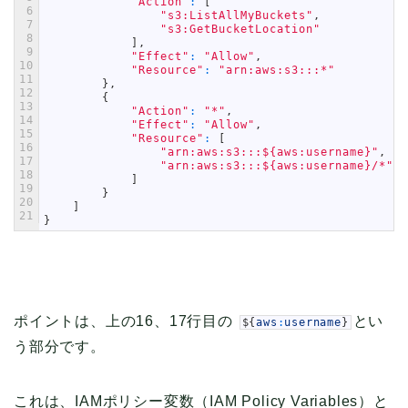
"Action"
:
[
6
"s3:ListAllMyBuckets"
,
7
"s3:GetBucketLocation"
8
]
,
9
"Effect"
:
"Allow"
,
10
"Resource"
:
"arn:aws:s3:::*"
11
}
,
12
{
13
"Action"
:
"*"
,
14
"Effect"
:
"Allow"
,
15
"Resource"
:
[
16
"arn:aws:s3:::${aws:username}"
,
17
"arn:aws:s3:::${aws:username}/*"
18
]
19
}
20
]
21
}
ポイントは、上の16、17行目の
とい
$
{
aws
:
username
}
う部分です。
これは、IAMポリシー変数（IAM Policy Variables）と