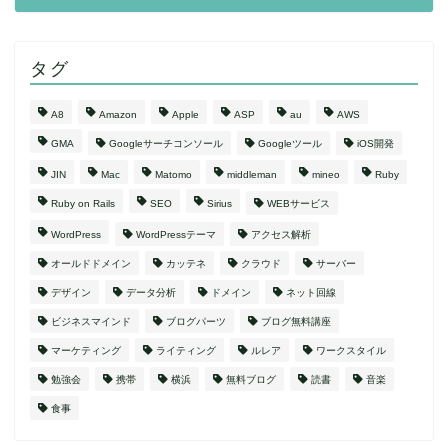
タグ
A8
Amazon
Apple
ASP
au
AWS
GMA
Googleサーチコンソール
Googleツール
iOS開発
JIN
Mac
Matomo
middleman
mineo
Ruby
Ruby on Rails
SEO
Sirius
WEBサービス
WordPress
WordPressテーマ
アクセス解析
オールドドメイン
カッテネ
クラウド
サーバー
デザイン
データ分析
ドメイン
ネット回線
ビジネスマインド
ブログパーツ
ブログ無料講座
マーケティング
ライティング
ルレア
ワークスタイル
勉強会
携帯
横浜
無料ブログ
読書
音楽
食事