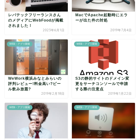
レバテックフリーランスさん
MacでApache起動時にエラ
のメディアにWebFoodが掲載
ーが出た件の対処
されました！
2023年6月1日
2019年7月4日
WEB・アプリ開発
WEB・アプリ開発
WeWork横浜みなとみらいの
S3の静的サイトのドメイン変
評判レビュー!料金高い?ビー
更をサーチコンソールで申請
ル飲み放題?
する際の注意点
2019年2月18日
2019年1月22日
WEB・アプリ開発
WEB・アプリ開発