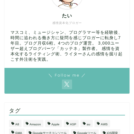
たい
感情資本化ブロガー
マスコミ、ミュージシャン、プログラマー等を経験後、
時間に追われる働き方に疑問を感じブロガーに転身し7
年目。ブログ月収6桁。4つのブログ運営。 3,000ユー
ザー超えブログパーツ「カッテネ」製作者。 感情を資
本化するライティング術、ライターさんの感情を掘り起
こす外注術を実践。
＼ Follow me ／
タグ
A8
Amazon
Apple
ASP
au
AWS
GMA
Googleサーチコンソール
Googleツール
iOS開発