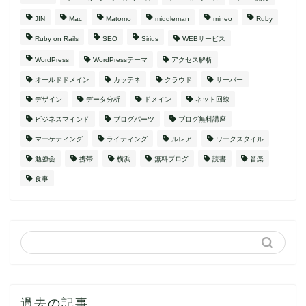
JIN
Mac
Matomo
middleman
mineo
Ruby
Ruby on Rails
SEO
Sirius
WEBサービス
WordPress
WordPressテーマ
アクセス解析
オールドドメイン
カッテネ
クラウド
サーバー
デザイン
データ分析
ドメイン
ネット回線
ビジネスマインド
ブログパーツ
ブログ無料講座
マーケティング
ライティング
ルレア
ワークスタイル
勉強会
携帯
横浜
無料ブログ
読書
音楽
食事
過去の記事