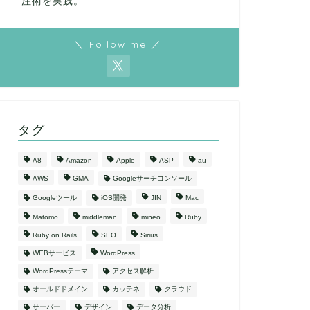
注術を実践。
＼ Follow me ／
タグ
A8
Amazon
Apple
ASP
au
AWS
GMA
Googleサーチコンソール
Googleツール
iOS開発
JIN
Mac
Matomo
middleman
mineo
Ruby
Ruby on Rails
SEO
Sirius
WEBサービス
WordPress
WordPressテーマ
アクセス解析
オールドドメイン
カッテネ
クラウド
サーバー
デザイン
データ分析