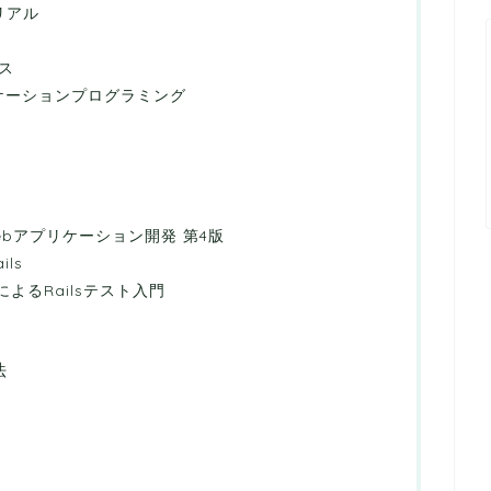
トリアル
ース
 アプリケーションプログラミング
Webアプリケーション開発 第4版
ils
SpecによるRailsテスト入門
）
法