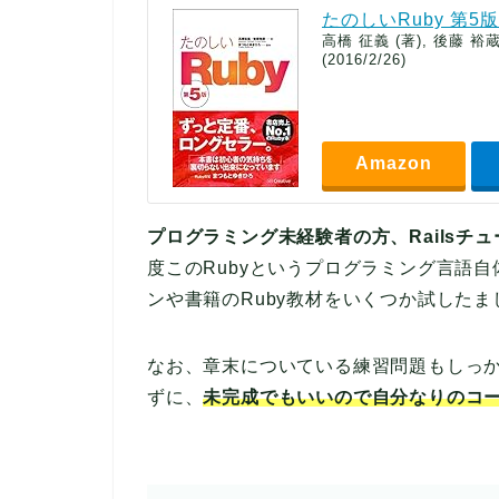
たのしいRuby 第5版
高橋 征義 (著), 後藤 裕
(2016/2/26)
Amazon
プログラミング未経験者の方、Railsチ
度このRubyというプログラミング言語
ンや書籍のRuby教材をいくつか試した
なお、章末についている練習問題もしっ
ずに、
未完成でもいいので自分なりのコ