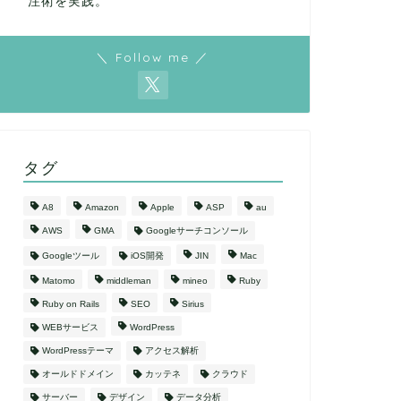
注術を実践。
＼ Follow me ／
タグ
A8
Amazon
Apple
ASP
au
AWS
GMA
Googleサーチコンソール
Googleツール
iOS開発
JIN
Mac
Matomo
middleman
mineo
Ruby
Ruby on Rails
SEO
Sirius
WEBサービス
WordPress
WordPressテーマ
アクセス解析
オールドドメイン
カッテネ
クラウド
サーバー
デザイン
データ分析