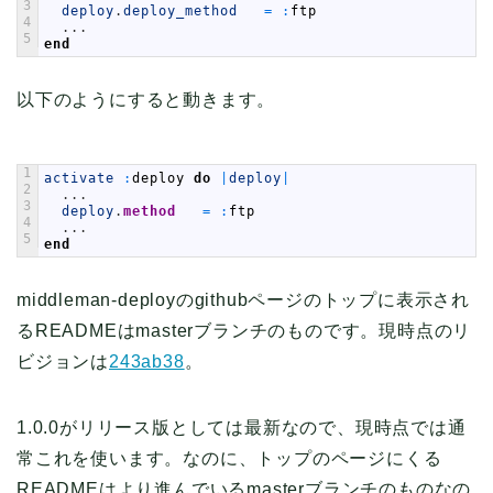
3
deploy
.
deploy_method
=
:
ftp
4
.
.
.
5
end
以下のようにすると動きます。
1
activate
:
deploy
do
|
deploy
|
2
.
.
.
3
deploy
.
method
=
:
ftp
4
.
.
.
5
end
middleman-deployのgithubページのトップに表示され
るREADMEはmasterブランチのものです。現時点のリ
ビジョンは
243ab38
。
1.0.0がリリース版としては最新なので、現時点では通
常これを使います。なのに、トップのページにくる
READMEはより進んでいるmasterブランチのものなの