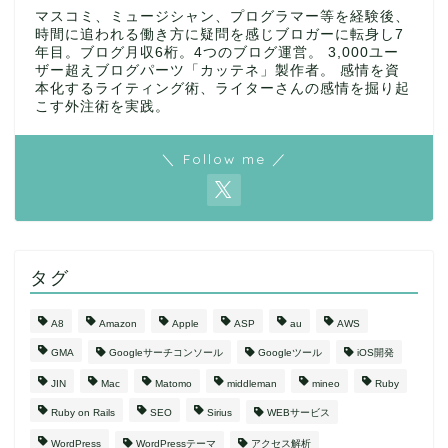
マスコミ、ミュージシャン、プログラマー等を経験後、
時間に追われる働き方に疑問を感じブロガーに転身し7
年目。ブログ月収6桁。4つのブログ運営。 3,000ユー
ザー超えブログパーツ「カッテネ」製作者。 感情を資
本化するライティング術、ライターさんの感情を掘り起
こす外注術を実践。
＼ Follow me ／
タグ
A8
Amazon
Apple
ASP
au
AWS
GMA
Googleサーチコンソール
Googleツール
iOS開発
JIN
Mac
Matomo
middleman
mineo
Ruby
Ruby on Rails
SEO
Sirius
WEBサービス
WordPress
WordPressテーマ
アクセス解析