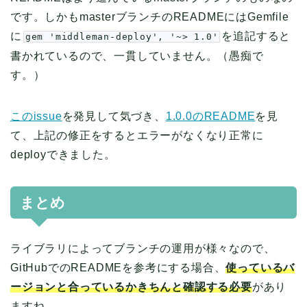
です。しかもmasterブランチのREADMEにはGemfile
に
を追記すると
gem 'middleman-deploy', '~> 1.0'
書かれているので、一貫していません。（愚痴で
す。）
このissue
を発見して気づき、
1.0.0のREADME
を見
て、上記の修正をするとエラーがなくなり正常に
deployできました。
まとめ
ライブラリによってブランチの運用が様々なので、
GitHubでのREADMEを参考にする場合、
使っているバ
ージョンと合っているかきちんと確認する必要
があり
ますね。