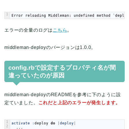
1
Error reloading Middleman: undefined method `deploy
エラーの全量のログは
こちら
。
middleman-deployのバージョンは1.0.0。
config.rbで設定するプロパティ名が間
違っていたのが原因
middleman-deployのREADMEを参考に下のように設
定ていました。
これだと上記のエラーが発生します。
1
activate
:
deploy
do
|
deploy
|
2
.
.
.