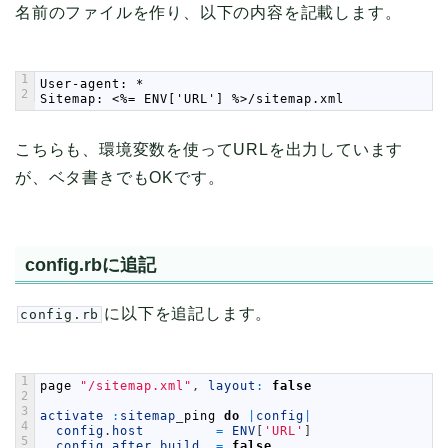
名前のファイルを作り、以下の内容を記載します。
1
User-agent: *
2
Sitemap: <%= ENV['URL'] %>/sitemap.xml
こちらも、環境変数を使ってURLを出力しています
が、ベタ書きでもOKです。
config.rbに追記
に以下を追記します。
config.rb
1
page
"/sitemap.xml"
,
layout
:
false
2
3
activate
:
sitemap
_
ping
do
|
config
|
4
config
.
host
=
ENV
[
'URL'
]
5
config
.
after_build
=
false