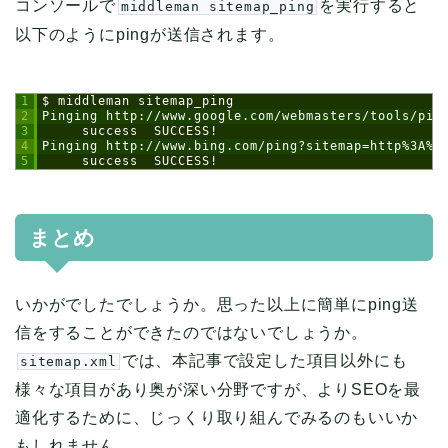
コンソールで
を実行すると
middleman sitemap_ping
以下のようにpingが送信されます。
1
$ middleman sitemap_ping
2
Pinging http://www.google.com/webmasters/tools/pin
3
     success  SUCCESS!
4
Pinging http://www.bing.com/ping?sitemap=http%3A%2
5
     success  SUCCESS!
まとめ
いかがでしたでしょうか。思った以上に簡単にping送
信をすることができたのではないでしょうか。
では、本記事で設定した項目以外にも
sitemap.xml
様々な項目があり奥が深い分野ですが、よりSEOを最
適化するために、じっくり取り組んでみるのもいいか
もしれません。