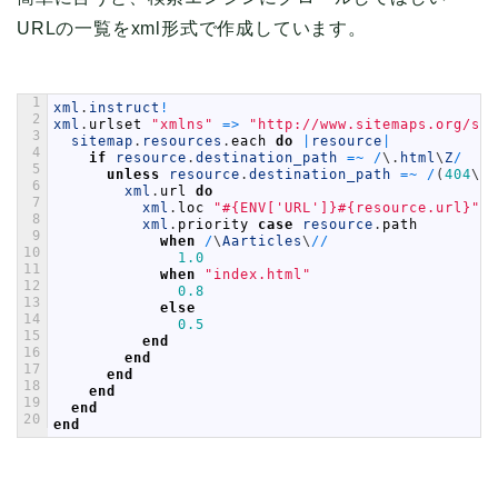
URLの一覧をxml形式で作成しています。
1
xml
.
instruct
!
2
xml
.
urlset
"xmlns"
=
>
"http://www.sitemaps.org/sch
3
sitemap
.
resources
.
each
do
|
resource
|
4
if
resource
.
destination_path
=
~
/
\
.
html
\
Z
/
5
unless
resource
.
destination_path
=
~
/
(
404
\
/
|
6
xml
.
url
do
7
xml
.
loc
"#{ENV['URL']}#{resource.url}"
8
xml
.
priority
case
resource
.
path
9
when
/
\
Aarticles
\
/
/
10
1.0
11
when
"index.html"
12
0.8
13
else
14
0.5
15
end
16
end
17
end
18
end
19
end
20
end