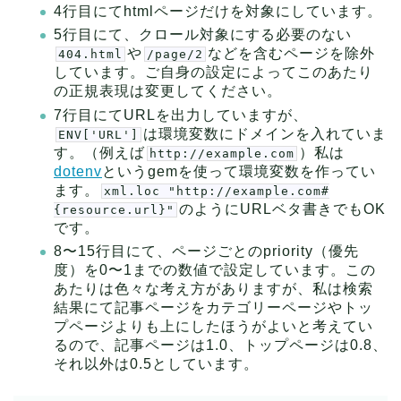
4行目にてhtmlページだけを対象にしています。
5行目にて、クロール対象にする必要のない
や
などを含むページを除外
404.html
/page/2
しています。ご自身の設定によってこのあたり
の正規表現は変更してください。
7行目にてURLを出力していますが、
は環境変数にドメインを入れていま
ENV['URL']
す。（例えば
）私は
http://example.com
dotenv
というgemを使って環境変数を作ってい
ます。
xml.loc "http://example.com#
のようにURLベタ書きでもOK
{resource.url}"
です。
8〜15行目にて、ページごとのpriority（優先
度）を0〜1までの数値で設定しています。この
あたりは色々な考え方がありますが、私は検索
結果にて記事ページをカテゴリーページやトッ
プページよりも上にしたほうがよいと考えてい
るので、記事ページは1.0、トップページは0.8、
それ以外は0.5としています。