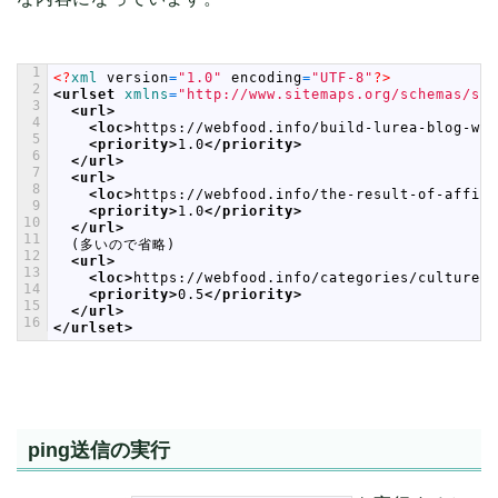
1
<?
xml 
version
=
"1.0"
encoding
=
"UTF-8"
?>
2
<urlset 
xmlns
=
"http://www.sitemaps.org/schemas/sit
3
<url>
4
<loc>
https://webfood.info/build-lurea-blog-wit
5
<priority>
1.0
</priority>
6
</url>
7
<url>
8
<loc>
https://webfood.info/the-result-of-affili
9
<priority>
1.0
</priority>
10
</url>
11
  (多いので省略)
12
<url>
13
<loc>
https://webfood.info/categories/culture/
<
14
<priority>
0.5
</priority>
15
</url>
16
</urlset>
ping送信の実行