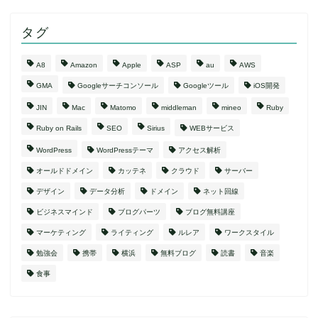
タグ
A8
Amazon
Apple
ASP
au
AWS
GMA
Googleサーチコンソール
Googleツール
iOS開発
JIN
Mac
Matomo
middleman
mineo
Ruby
Ruby on Rails
SEO
Sirius
WEBサービス
WordPress
WordPressテーマ
アクセス解析
オールドドメイン
カッテネ
クラウド
サーバー
デザイン
データ分析
ドメイン
ネット回線
ビジネスマインド
ブログパーツ
ブログ無料講座
マーケティング
ライティング
ルレア
ワークスタイル
勉強会
携帯
横浜
無料ブログ
読書
音楽
食事