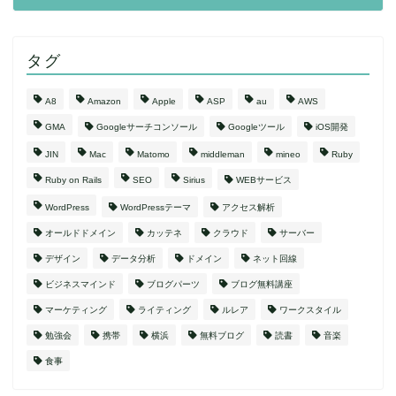
タグ
A8
Amazon
Apple
ASP
au
AWS
GMA
Googleサーチコンソール
Googleツール
iOS開発
JIN
Mac
Matomo
middleman
mineo
Ruby
Ruby on Rails
SEO
Sirius
WEBサービス
WordPress
WordPressテーマ
アクセス解析
オールドドメイン
カッテネ
クラウド
サーバー
デザイン
データ分析
ドメイン
ネット回線
ビジネスマインド
ブログパーツ
ブログ無料講座
マーケティング
ライティング
ルレア
ワークスタイル
勉強会
携帯
横浜
無料ブログ
読書
音楽
食事