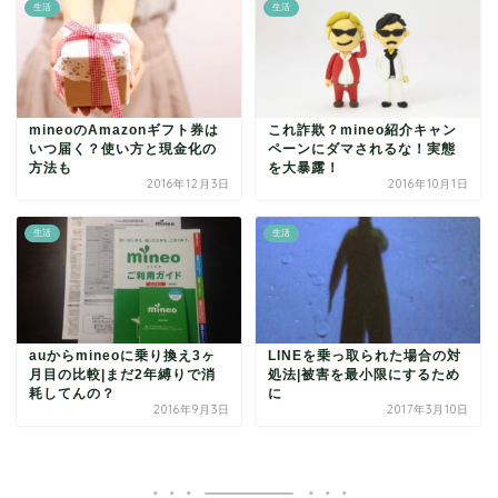
生活
生活
mineoのAmazonギフト券は
これ詐欺？mineo紹介キャン
いつ届く？使い方と現金化の
ペーンにダマされるな！実態
方法も
を大暴露！
2016年12月3日
2016年10月1日
生活
生活
auからmineoに乗り換え3ヶ
LINEを乗っ取られた場合の対
月目の比較|まだ2年縛りで消
処法|被害を最小限にするため
耗してんの？
に
2016年9月3日
2017年3月10日