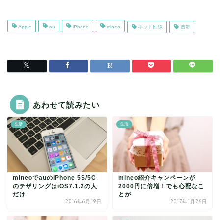
Apple
au
iPhone
mineo
ネット回線
携帯
あわせて読みたい
生活
生活
mineoでauのiPhone 5S/5C
mineo紹介キャンペーンが
のテザリングはiOS7.1.2の人
2000円に倍増！でも心配なこ
だけ
とが
2016年6月19日
2017年1月26日