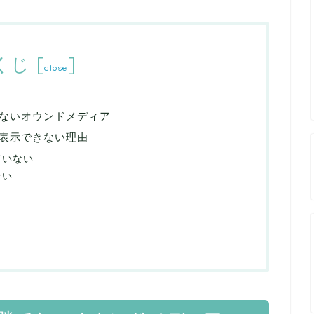
くじ
[
]
close
ないオウンドメディア
表示できない理由
ていない
ない