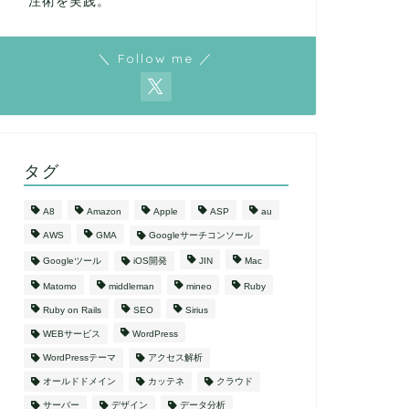
注術を実践。
＼ Follow me ／
タグ
A8
Amazon
Apple
ASP
au
AWS
GMA
Googleサーチコンソール
Googleツール
iOS開発
JIN
Mac
Matomo
middleman
mineo
Ruby
Ruby on Rails
SEO
Sirius
WEBサービス
WordPress
WordPressテーマ
アクセス解析
オールドドメイン
カッテネ
クラウド
サーバー
デザイン
データ分析