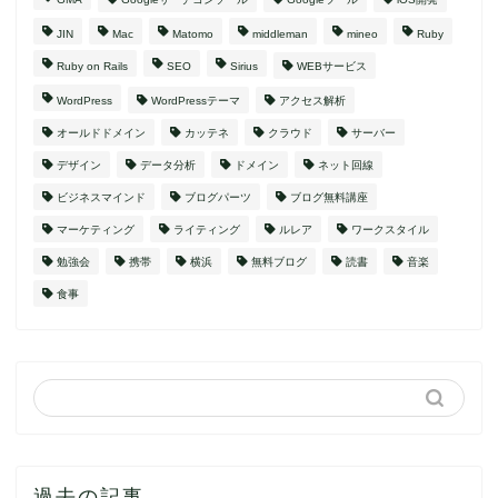
JIN
Mac
Matomo
middleman
mineo
Ruby
Ruby on Rails
SEO
Sirius
WEBサービス
WordPress
WordPressテーマ
アクセス解析
オールドドメイン
カッテネ
クラウド
サーバー
デザイン
データ分析
ドメイン
ネット回線
ビジネスマインド
ブログパーツ
ブログ無料講座
マーケティング
ライティング
ルレア
ワークスタイル
勉強会
携帯
横浜
無料ブログ
読書
音楽
食事
過去の記事