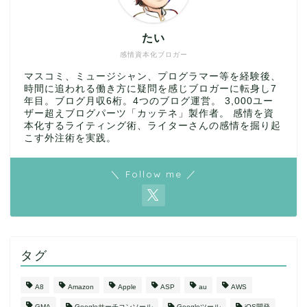
たい
感情資本化ブロガー
マスコミ、ミュージシャン、プログラマー等を経験後、
時間に追われる働き方に疑問を感じブロガーに転身し7
年目。ブログ月収6桁。4つのブログ運営。 3,000ユー
ザー超えブログパーツ「カッテネ」製作者。 感情を資
本化するライティング術、ライターさんの感情を掘り起
こす外注術を実践。
＼ Follow me ／
タグ
A8
Amazon
Apple
ASP
au
AWS
GMA
Googleサーチコンソール
Googleツール
iOS開発