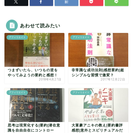
あわせて読みたい
アフィリエイト
アフィリエイト
つまずいたら、いつもの逆を
非常識な成功法則|感想要約|超
やってみようの要約と感想！
シンプルな習慣で激変？
2018年4月27日
2017年12月22日
アフィリエイト
アフィリエイト
思考は現実化する|要約|潜在意
大富豪アニキの教え|要約書評
識を自由自在にコントロー
感想|意外とスピリチュアルだ