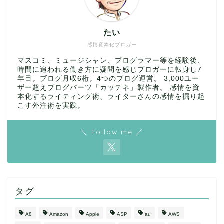
たい
感情資本化ブロガー
マスコミ、ミュージシャン、プログラマー等を経験後、
時間に追われる働き方に疑問を感じブロガーに転身し7
年目。ブログ月収6桁。4つのブログ運営。 3,000ユー
ザー超えブログパーツ「カッテネ」製作者。 感情を資
本化するライティング術、ライターさんの感情を掘り起
こす外注術を実践。
＼ Follow me ／
タグ
A8
Amazon
Apple
ASP
au
AWS