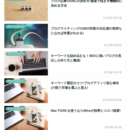
ブログ記事のURLの決め方!最速で悩まず機械的に
決める方法
2025年4月11日
アフィリエイト
ブログライティングのSEO対策!G社社員の気持ち
になれば本質がわかる!
2025年4月9日
アフィリエイト
キーワードを詰め込むな！SEOに強いブログの見
出しの作り方と構成!
2025年4月7日
アフィリエイト
キーワード選定のコツ!ブログアフィリ初心者向
け!戦う市場を選ぶと思え!
2025年3月28日
アフィリエイト
MacでGRCを使うならWineが効率とコスパ抜群!
2023年1月4日