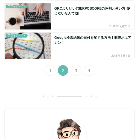
アフィリエイト
GRCよりいい?SERPOSCOPEの評判と使い方!使
えないなんて嘘!
2021年12月23日
アフィリエイト
Google検索結果の日付を変える方法！非表示はア
カン！
2018年5月4日
1
2
3
4