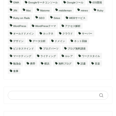
GMA
Googleサーチコンソール
Googleツール
iOS開発
JIN
Mac
Matomo
middleman
mineo
Ruby
Ruby on Rails
SEO
Sirius
WEBサービス
WordPress
WordPressテーマ
アクセス解析
オールドドメイン
カッテネ
クラウド
サーバー
デザイン
データ分析
ドメイン
ネット回線
ビジネスマインド
ブログパーツ
ブログ無料講座
マーケティング
ライティング
ルレア
ワークスタイル
勉強会
携帯
横浜
無料ブログ
読書
音楽
食事