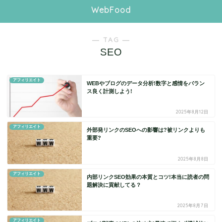
WebFood
― TAG ―
SEO
アフィリエイト
WEBやブログのデータ分析!数字と感情をバラン
ス良く計測しよう!
2025年8月12日
アフィリエイト
外部発リンクのSEOへの影響は?被リンクよりも
重要?
2025年8月8日
アフィリエイト
内部リンクSEO効果の本質とコツ!本当に読者の問
題解決に貢献してる？
2025年8月7日
アフィリエイト