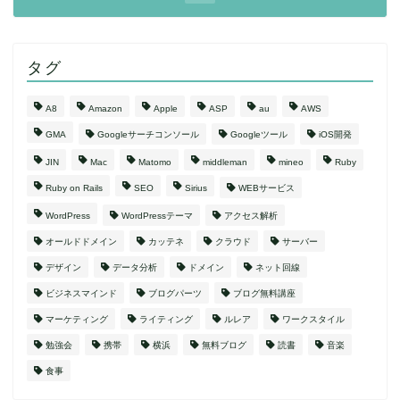
タグ
A8
Amazon
Apple
ASP
au
AWS
GMA
Googleサーチコンソール
Googleツール
iOS開発
JIN
Mac
Matomo
middleman
mineo
Ruby
Ruby on Rails
SEO
Sirius
WEBサービス
WordPress
WordPressテーマ
アクセス解析
オールドドメイン
カッテネ
クラウド
サーバー
デザイン
データ分析
ドメイン
ネット回線
ビジネスマインド
ブログパーツ
ブログ無料講座
マーケティング
ライティング
ルレア
ワークスタイル
勉強会
携帯
横浜
無料ブログ
読書
音楽
食事