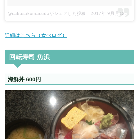
@sakusakumasudaがシェアした投稿
-
2017年 9月月12日午後8時52分PDT
詳細はこちら（食べログ）
回転寿司 魚浜
海鮮丼 600円