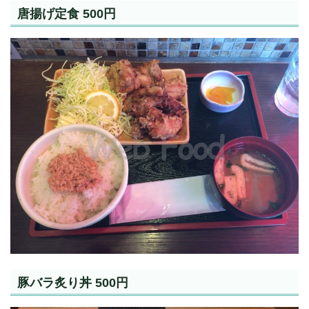
唐揚げ定食 500円
豚バラ炙り丼 500円