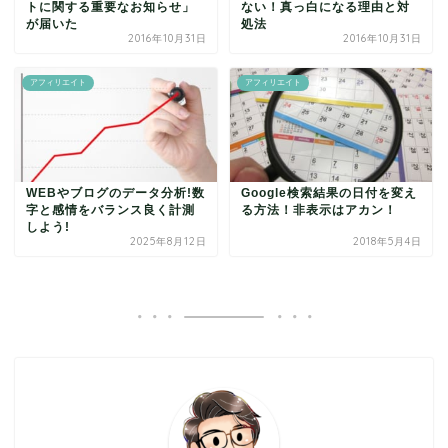
トに関する重要なお知らせ」
ない！真っ白になる理由と対
が届いた
処法
2016年10月31日
2016年10月31日
アフィリエイト
アフィリエイト
WEBやブログのデータ分析!数
Google検索結果の日付を変え
字と感情をバランス良く計測
る方法！非表示はアカン！
しよう!
2025年8月12日
2018年5月4日