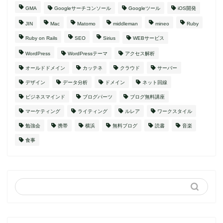
GMA
Googleサーチコンソール
Googleツール
iOS開発
JIN
Mac
Matomo
middleman
mineo
Ruby
Ruby on Rails
SEO
Sirius
WEBサービス
WordPress
WordPressテーマ
アクセス解析
オールドドメイン
カッテネ
クラウド
サーバー
デザイン
データ分析
ドメイン
ネット回線
ビジネスマインド
ブログパーツ
ブログ無料講座
マーケティング
ライティング
ルレア
ワークスタイル
勉強会
携帯
横浜
無料ブログ
読書
音楽
食事