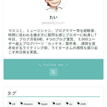
たい
感情資本化ブロガー
マスコミ、ミュージシャン、プログラマー等を経験後、
時間に追われる働き方に疑問を感じブロガーに転身し7
年目。ブログ月収6桁。4つのブログ運営。 3,000ユー
ザー超えブログパーツ「カッテネ」製作者。 感情を資
本化するライティング術、ライターさんの感情を掘り起
こす外注術を実践。
＼ Follow me ／
タグ
A8
Amazon
Apple
ASP
au
AWS