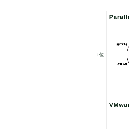
Parall
1位
VMwar