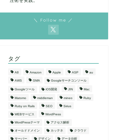
注術を実践。
＼ Follow me ／
タグ
A8
Amazon
Apple
ASP
au
AWS
GMA
Googleサーチコンソール
Googleツール
iOS開発
JIN
Mac
Matomo
middleman
mineo
Ruby
Ruby on Rails
SEO
Sirius
WEBサービス
WordPress
WordPressテーマ
アクセス解析
オールドドメイン
カッテネ
クラウド
サーバー
デザイン
データ分析