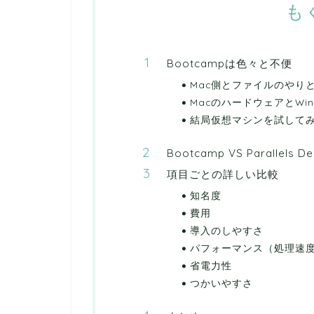
も
Bootcampは色々と不便
Mac側とファイルのやり
MacのハードウェアとWi
結局仮想マシンを試して
Bootcamp VS Parallels D
項目ごとの詳しい比較
知名度
費用
導入のしやすさ
パフォーマンス（処理速
省電力性
つかいやすさ