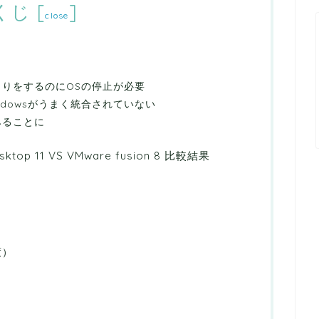
くじ
[
]
close
とりをするのにOSの停止が必要
ndowsがうまく統合されていない
みることに
esktop 11 VS VMware fusion 8 比較結果
度）