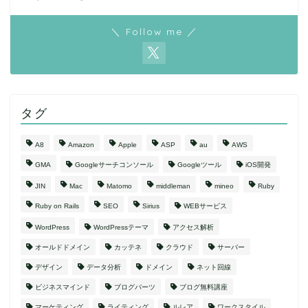
＼ Follow me ／
タグ
A8
Amazon
Apple
ASP
au
AWS
GMA
Googleサーチコンソール
Googleツール
iOS開発
JIN
Mac
Matomo
middleman
mineo
Ruby
Ruby on Rails
SEO
Sirius
WEBサービス
WordPress
WordPressテーマ
アクセス解析
オールドドメイン
カッテネ
クラウド
サーバー
デザイン
データ分析
ドメイン
ネット回線
ビジネスマインド
ブログパーツ
ブログ無料講座
マーケティング
ライティング
ルレア
ワークスタイル