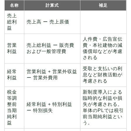
名称
計算式
補足
売上
総利
売上高 ー 売上原価
益
人件費・広告宣伝
営業
売上総利益 ー 販売費
費・本社建物の減
利益
および一般管理費
価償却などが考慮
される
受取と支払いの利
経常
営業利益 + 営業外収益
息など財務活動が
利益
ー 営業外費用
考慮される
税金
新制度導入による
等調
臨時的な利益や損
整前
経常利益 + 特別利益
失が考慮される。
当期
ー 特別損失
単体のPLでは税引
純利
前当期純利益とい
益
う。