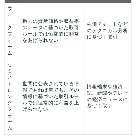
ウ
ィ
ー
過去の資産価格や収益率
株価チャートなど
ク
のデータに基づいた取引
のテクニカル分析
フ
ルールでは恒常的に利益
に基づく取引
ォ
をあげられない
ー
ム
セ
ミ
ス
ト
世間に公表されている情
情報端末や経済
ロ
報であれば何でも、その
誌、新聞やテレビ
ン
情報に基づいた取引ルー
の経済ニュースに
グ
ルでは恒常的に利益を上
基づく取引
フ
げられない
ォ
ー
ム