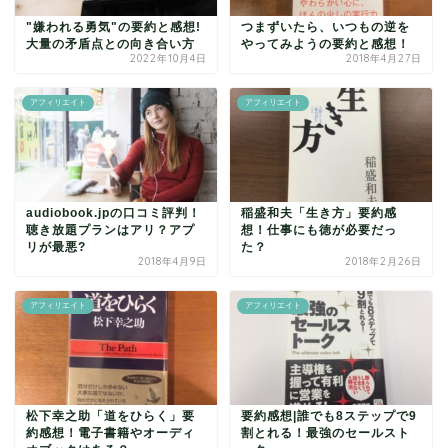
"嫌われる勇気"の要約と感想!
つまずいたら、いつもの逆を
大量の矛盾点との向き合い方
やってみようの要約と感想！
2022年10月4日
2018年4月27日
アフィリエイト
アフィリエイト
audiobook.jpの口コミ評判！
稲盛和夫「生き方」要約感
聴き放題プランはアリ？アプ
想！仕事にも徳が必要だっ
リが最悪?
た？
2018年4月9日
2018年2月26日
アフィリエイト
アフィリエイト
松下幸之助「道をひらく」要
要約感想|誰でも8ステップで9
約感想！電子書籍やオーディ
割とれる！最強のセールスト