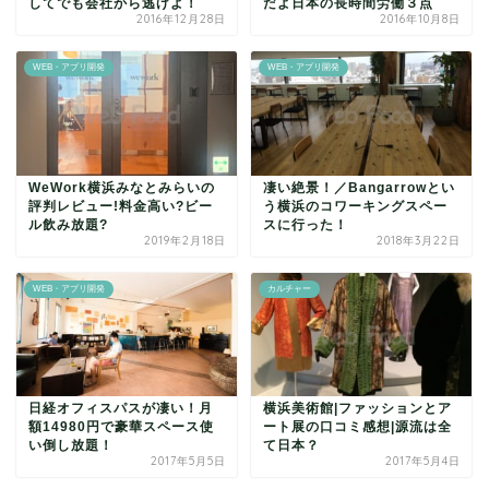
してでも会社から逃げよ！
だよ日本の長時間労働３点
2016年12月28日
2016年10月8日
WEB・アプリ開発
WEB・アプリ開発
WeWork横浜みなとみらいの
凄い絶景！／Bangarrowとい
評判レビュー!料金高い?ビー
う横浜のコワーキングスペー
ル飲み放題?
スに行った！
2019年2月18日
2018年3月22日
WEB・アプリ開発
カルチャー
日経オフィスパスが凄い！月
横浜美術館|ファッションとア
額14980円で豪華スペース使
ート展の口コミ感想|源流は全
い倒し放題！
て日本？
2017年5月5日
2017年5月4日