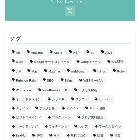
＼ Follow me ／
タグ
A8
Amazon
Apple
ASP
au
AWS
GMA
Googleサーチコンソール
Googleツール
iOS開発
JIN
Mac
Matomo
middleman
mineo
Ruby
Ruby on Rails
SEO
Sirius
WEBサービス
WordPress
WordPressテーマ
アクセス解析
オールドドメイン
カッテネ
クラウド
サーバー
デザイン
データ分析
ドメイン
ネット回線
ビジネスマインド
ブログパーツ
ブログ無料講座
マーケティング
ライティング
ルレア
ワークスタイル
勉強会
携帯
横浜
無料ブログ
読書
音楽